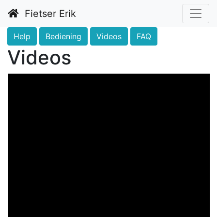
Fietser Erik
Help
Bediening
Videos
FAQ
Videos