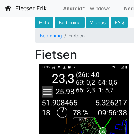
Fietser Erik
Android™
Windows
Ned
Help
Bediening
Videos
FAQ
Bediening
Fietsen
Fietsen