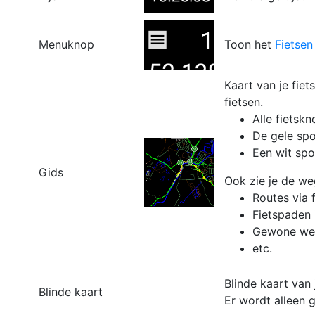
Menuknop
Toon het
Fietse
Kaart van je fiet
fietsen.
Alle fietsk
De gele spo
Een wit spo
Gids
Ook zie je de we
Routes via 
Fietspaden i
Gewone weg
etc.
Blinde kaart van 
Blinde kaart
Er wordt alleen 