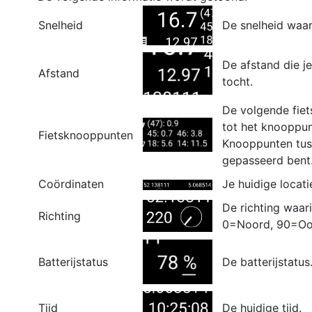
Snelheid
De snelheid waar
De afstand die je
Afstand
tocht.
De volgende fiet
tot het knooppun
Fietsknooppunten
Knooppunten tuss
gepasseerd bent
Coördinaten
Je huidige locati
De richting waar
Richting
0=Noord, 90=Oos
Batterijstatus
De batterijstatus
Tijd
De huidige tijd.